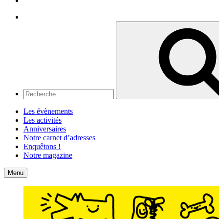
Recherche
Recherche
pour
:
Les évènements
Les activités
Anniversaires
Notre carnet d’adresses
Enquêtons !
Notre magazine
Accueil
Contact
Menu