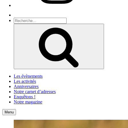
Recherche
Recherche
pour
Recherche
:
Les évènements
Les activités
Anniversaires
Notre carnet d’adresses
Enquêtons !
Notre magazine
Accueil
Contact
Menu