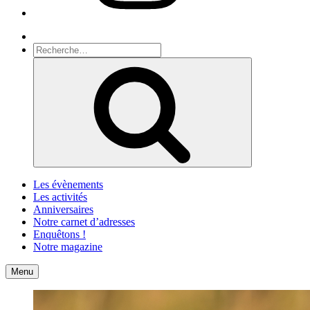
Recherche
Recherche
pour
Recherche
:
Les évènements
Les activités
Anniversaires
Notre carnet d’adresses
Enquêtons !
Notre magazine
Accueil
Contact
Menu