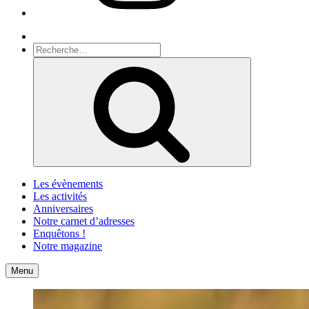
Recherche
Recherche
pour
Recherche
:
Les évènements
Les activités
Anniversaires
Notre carnet d’adresses
Enquêtons !
Notre magazine
Accueil
Contact
Menu