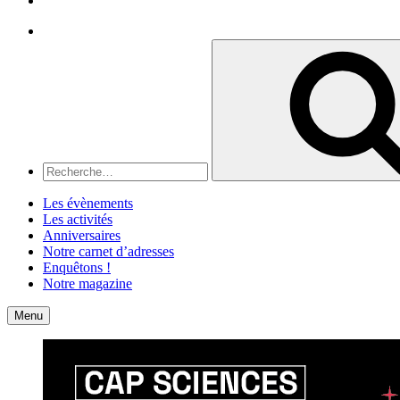
Recherche
Recherche
pour
:
Les évènements
Les activités
Anniversaires
Notre carnet d’adresses
Enquêtons !
Notre magazine
Accueil
Contact
Menu