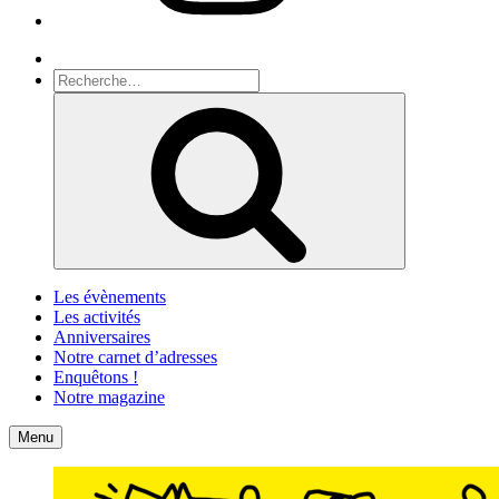
Recherche
Recherche
pour
Recherche
:
Les évènements
Les activités
Anniversaires
Notre carnet d’adresses
Enquêtons !
Notre magazine
Accueil
Contact
Menu