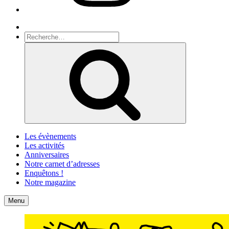
Recherche
Recherche
pour
Recherche
:
Les évènements
Les activités
Anniversaires
Notre carnet d’adresses
Enquêtons !
Notre magazine
Accueil
Contact
Menu