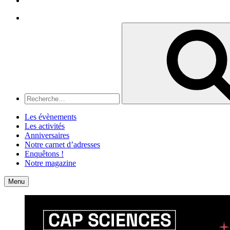
Recherche
Recherche
pour
:
Les évènements
Les activités
Anniversaires
Notre carnet d’adresses
Enquêtons !
Notre magazine
Accueil
Contact
Menu