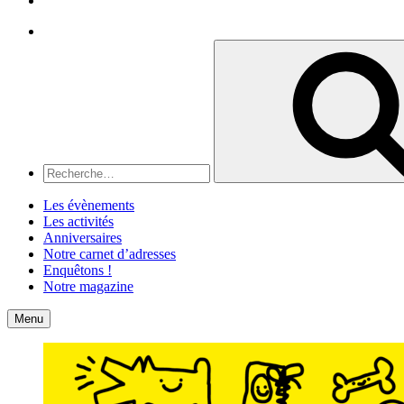
Recherche
Recherche
pour
:
Les évènements
Les activités
Anniversaires
Notre carnet d’adresses
Enquêtons !
Notre magazine
Accueil
Contact
Menu