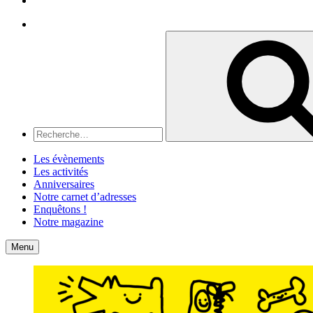
Recherche
Recherche
pour
:
Les évènements
Les activités
Anniversaires
Notre carnet d’adresses
Enquêtons !
Notre magazine
Accueil
Contact
Menu