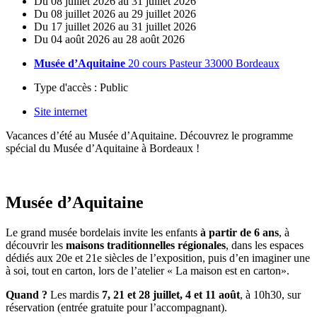
Du
08
juillet
2026
au
31
juillet
2026
Du
08
juillet
2026
au
29
juillet
2026
Du
17
juillet
2026
au
31
juillet
2026
Du
04
août
2026
au
28
août
2026
Musée d’Aquitaine
20 cours Pasteur 33000 Bordeaux
Type d'accès :
Public
Site internet
Vacances d’été au Musée d’Aquitaine. Découvrez le programme
spécial du Musée d’Aquitaine à Bordeaux !
Musée d’Aquitaine
Le grand musée bordelais invite les enfants
à partir
de 6 ans
, à
découvrir les
maisons traditionnelles régionales
, dans les espaces
dédiés aux 20e et 21e siècles de l’exposition, puis d’en imaginer une
à soi, tout en carton, lors de l’atelier « La maison est en carton».
Quand ?
Les mardis
7, 21 et 28 juillet, 4 et 11 août
, à 10h30, sur
réservation (entrée gratuite pour l’accompagnant).