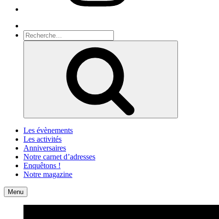
Recherche
Recherche
pour
Recherche
:
Les évènements
Les activités
Anniversaires
Notre carnet d’adresses
Enquêtons !
Notre magazine
Accueil
Contact
Menu