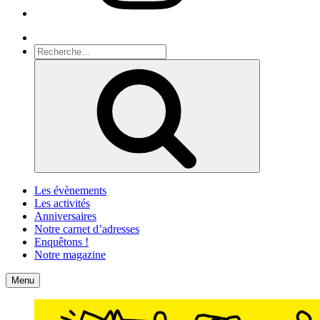
Recherche
Recherche
pour
Recherche
:
Les évènements
Les activités
Anniversaires
Notre carnet d’adresses
Enquêtons !
Notre magazine
Accueil
Contact
Menu