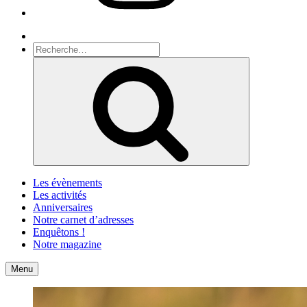
Recherche
Recherche
pour
Recherche
:
Les évènements
Les activités
Anniversaires
Notre carnet d’adresses
Enquêtons !
Notre magazine
Accueil
Contact
Menu