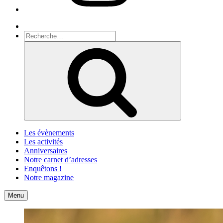
Recherche
Recherche
pour
Recherche
:
Les évènements
Les activités
Anniversaires
Notre carnet d’adresses
Enquêtons !
Notre magazine
Accueil
Contact
Menu