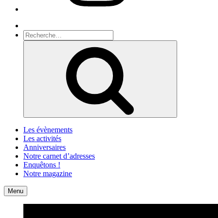
Recherche
Recherche
pour
Recherche
:
Les évènements
Les activités
Anniversaires
Notre carnet d’adresses
Enquêtons !
Notre magazine
Accueil
Contact
Menu