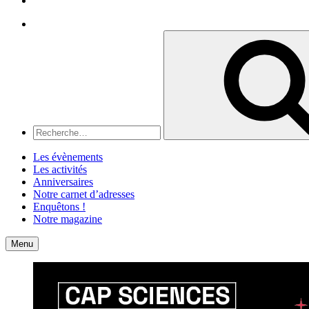
Recherche
Recherche
pour
:
Les évènements
Les activités
Anniversaires
Notre carnet d’adresses
Enquêtons !
Notre magazine
Accueil
Contact
Menu