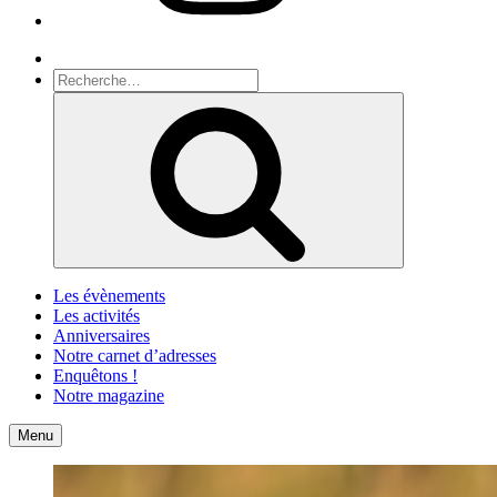
Recherche
Recherche
pour
Recherche
:
Les évènements
Les activités
Anniversaires
Notre carnet d’adresses
Enquêtons !
Notre magazine
Accueil
Contact
Menu