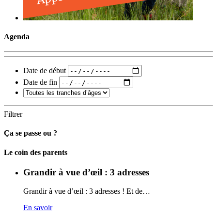
Agenda
Date de début
Date de fin
Filtrer
Ça se passe ou ?
Carto
Le coin des parents
Grandir à vue d’œil : 3 adresses
Grandir à vue d’œil : 3 adresses ! Et de…
En savoir