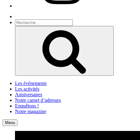
Recherche
Recherche
pour
Recherche
:
Les évènements
Les activités
Anniversaires
Notre carnet d’adresses
Enquêtons !
Notre magazine
Accueil
Contact
Menu