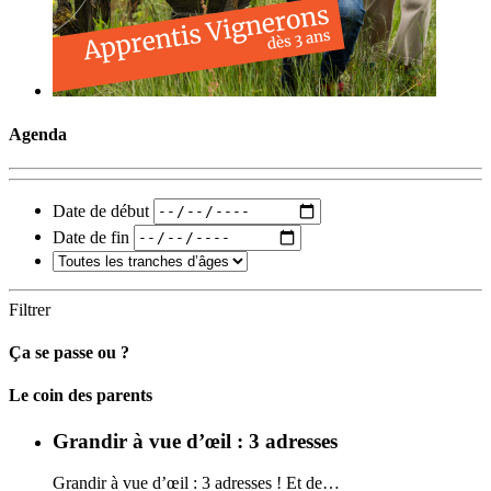
Agenda
Date de début
Date de fin
Filtrer
Ça se passe ou ?
Carto
Le coin des parents
Grandir à vue d’œil : 3 adresses
Grandir à vue d’œil : 3 adresses ! Et de…