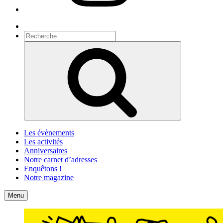
Recherche
Recherche
pour
Recherche
:
Les évènements
Les activités
Anniversaires
Notre carnet d’adresses
Enquêtons !
Notre magazine
Accueil
Contact
Menu