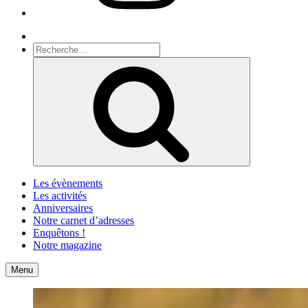
Recherche
Recherche
pour
Recherche
:
Les évènements
Les activités
Anniversaires
Notre carnet d’adresses
Enquêtons !
Notre magazine
Accueil
Contact
Menu