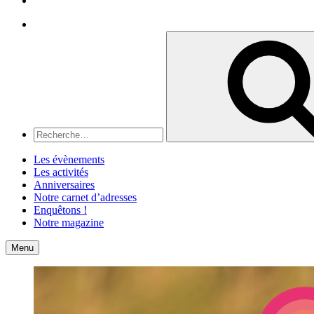
Recherche
Recherche
pour
:
Les évènements
Les activités
Anniversaires
Notre carnet d’adresses
Enquêtons !
Notre magazine
Accueil
Contact
Menu