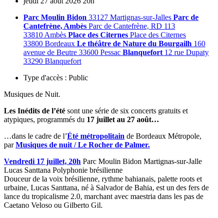
jeudi
27
août
2026
20h
Parc Moulin Bidon
33127 Martignas-sur-Jalles
Parc de
Cantefrène, Ambès
Parc de Cantefrène, RD 113
33810 Ambès
Place des Citernes
Place des Citernes
33800 Bordeaux
Le théâtre de Nature du Bourgailh
160
avenue de Beutre 33600 Pessac
Blanquefort
12 rue Dupaty
33290 Blanquefort
Type d'accès :
Public
Musiques de Nuit.
Les Inédits de l’été
sont une série de six concerts gratuits et
atypiques, programmés du
17 juillet au 27 août…
…dans le cadre de l’
Été métropolitain
de Bordeaux Métropole,
par
Musiques de nuit / Le Rocher de Palmer.
Vendredi 17 juillet, 20h
Parc Moulin Bidon Martignas-sur-Jalle
Lucas Santtana Polyphonie brésilienne
Douceur de la voix brésilienne, rythme bahianais, palette roots et
urbaine, Lucas Santtana, né à Salvador de Bahia, est un des fers de
lance du tropicalisme 2.0, marchant avec maestria dans les pas de
Caetano Veloso ou Gilberto Gil.