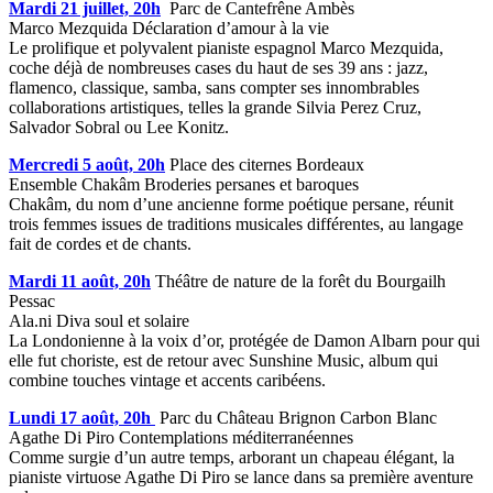
Mardi 21 juillet, 20h
Parc de Cantefrêne Ambès
Marco Mezquida Déclaration d’amour à la vie
Le prolifique et polyvalent pianiste espagnol Marco Mezquida,
coche déjà de nombreuses cases du haut de ses 39 ans : jazz,
flamenco, classique, samba, sans compter ses innombrables
collaborations artistiques, telles la grande Silvia Perez Cruz,
Salvador Sobral ou Lee Konitz.
Mercredi 5 août, 20h
Place des citernes Bordeaux
Ensemble Chakâm Broderies persanes et baroques
Chakâm, du nom d’une ancienne forme poétique persane, réunit
trois femmes issues de traditions musicales différentes, au langage
fait de cordes et de chants.
Mardi 11 août, 20h
Théâtre de nature de la forêt du Bourgailh
Pessac
Ala.ni Diva soul et solaire
La Londonienne à la voix d’or, protégée de Damon Albarn pour qui
elle fut choriste, est de retour avec Sunshine Music, album qui
combine touches vintage et accents caribéens.
Lundi 17 août, 20h
Parc du Château Brignon Carbon Blanc
Agathe Di Piro Contemplations méditerranéennes
Comme surgie d’un autre temps, arborant un chapeau élégant, la
pianiste virtuose Agathe Di Piro se lance dans sa première aventure