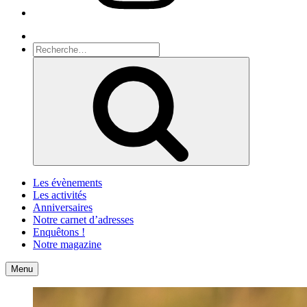
Recherche
Recherche
pour
Recherche
:
Les évènements
Les activités
Anniversaires
Notre carnet d’adresses
Enquêtons !
Notre magazine
Accueil
Contact
Menu