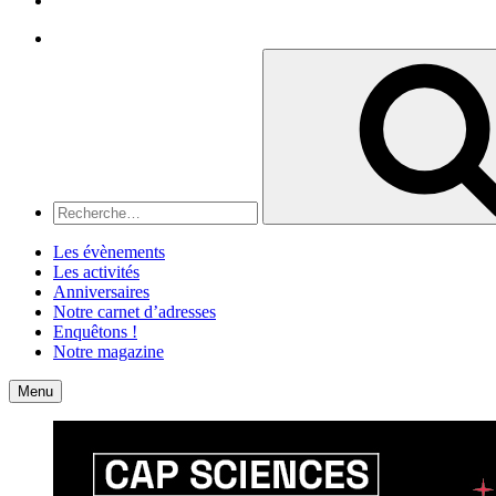
Recherche
Recherche
pour
:
Les évènements
Les activités
Anniversaires
Notre carnet d’adresses
Enquêtons !
Notre magazine
Accueil
Contact
Menu