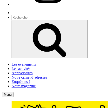
Recherche
Recherche
pour
Recherche
:
Les évènements
Les activités
Anniversaires
Notre carnet d’adresses
Enquêtons !
Notre magazine
Accueil
Contact
Menu