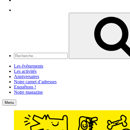
Recherche
Recherche
pour
:
Les évènements
Les activités
Anniversaires
Notre carnet d’adresses
Enquêtons !
Notre magazine
Accueil
Contact
Menu