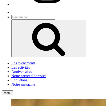
Recherche
Recherche
pour
Recherche
:
Les évènements
Les activités
Anniversaires
Notre carnet d’adresses
Enquêtons !
Notre magazine
Accueil
Contact
Menu