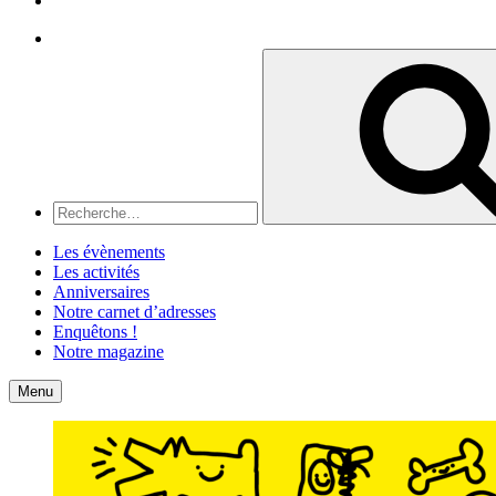
Recherche
Recherche
pour
:
Les évènements
Les activités
Anniversaires
Notre carnet d’adresses
Enquêtons !
Notre magazine
Accueil
Contact
Menu