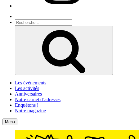
Recherche
Recherche
pour
Recherche
:
Les évènements
Les activités
Anniversaires
Notre carnet d’adresses
Enquêtons !
Notre magazine
Accueil
Contact
Menu