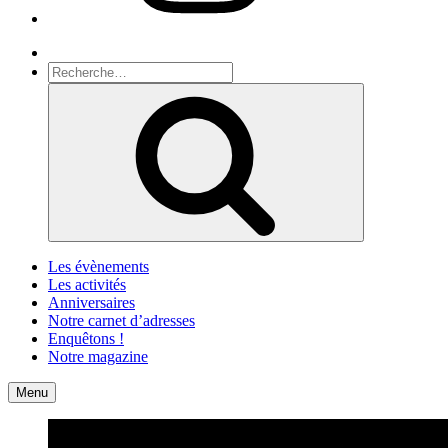
Recherche
Recherche
pour
Recherche
:
Les évènements
Les activités
Anniversaires
Notre carnet d’adresses
Enquêtons !
Notre magazine
Accueil
Contact
Menu