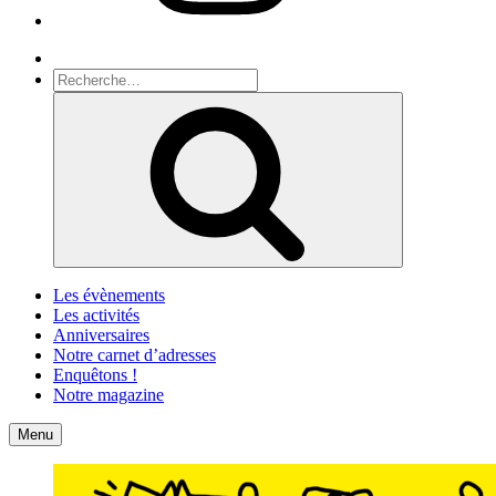
Recherche
Recherche
pour
Recherche
:
Les évènements
Les activités
Anniversaires
Notre carnet d’adresses
Enquêtons !
Notre magazine
Accueil
Contact
Menu