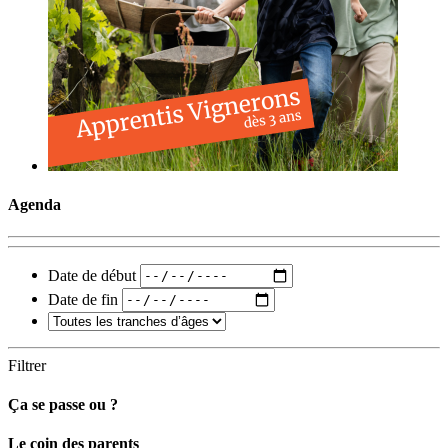
Agenda
Date de début
Date de fin
Filtrer
Ça se passe ou ?
Carto
Le coin des parents