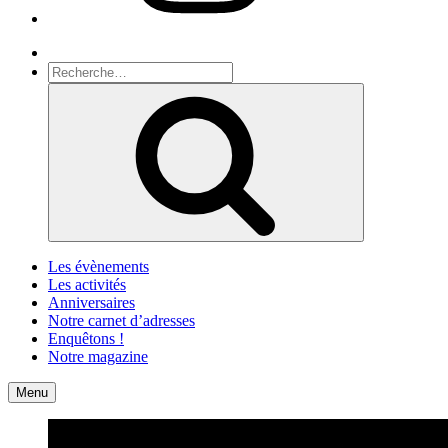
Recherche
Recherche
pour
Recherche
:
Les évènements
Les activités
Anniversaires
Notre carnet d’adresses
Enquêtons !
Notre magazine
Accueil
Contact
Menu