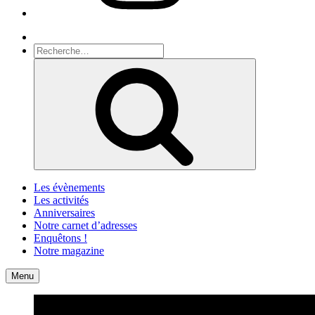
Recherche
Recherche
pour
Recherche
:
Les évènements
Les activités
Anniversaires
Notre carnet d’adresses
Enquêtons !
Notre magazine
Accueil
Contact
Menu