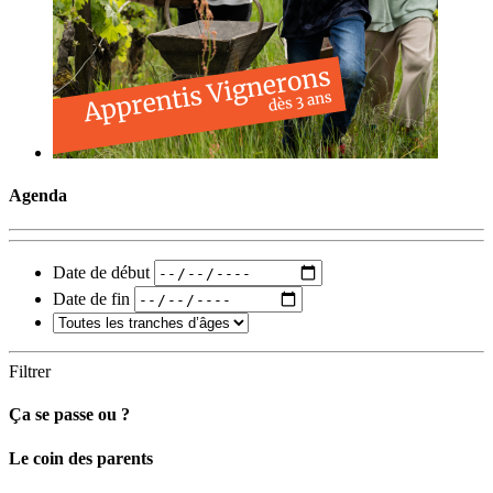
Agenda
Date de début
Date de fin
Filtrer
Ça se passe ou ?
Carto
Le coin des parents