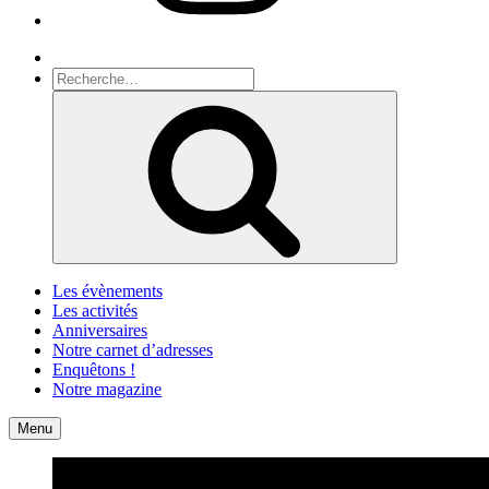
Recherche
Recherche
pour
Recherche
:
Les évènements
Les activités
Anniversaires
Notre carnet d’adresses
Enquêtons !
Notre magazine
Accueil
Contact
Menu