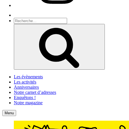
Recherche
Recherche
pour
Recherche
:
Les évènements
Les activités
Anniversaires
Notre carnet d’adresses
Enquêtons !
Notre magazine
Accueil
Contact
Menu