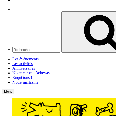
Recherche
Recherche
pour
:
Les évènements
Les activités
Anniversaires
Notre carnet d’adresses
Enquêtons !
Notre magazine
Accueil
Contact
Menu