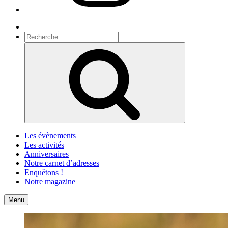
Recherche
Recherche
pour
Recherche
:
Les évènements
Les activités
Anniversaires
Notre carnet d’adresses
Enquêtons !
Notre magazine
Accueil
Contact
Menu