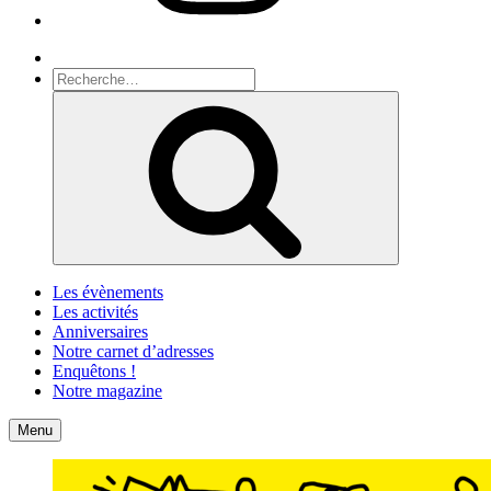
Recherche
Recherche
pour
Recherche
:
Les évènements
Les activités
Anniversaires
Notre carnet d’adresses
Enquêtons !
Notre magazine
Accueil
Contact
Menu