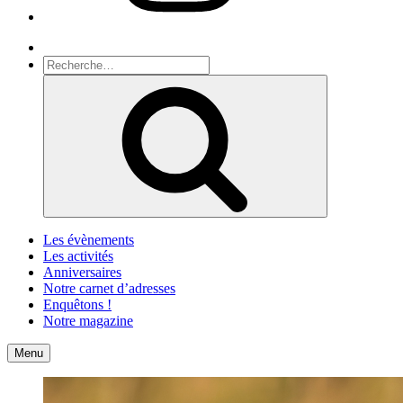
Recherche
Recherche
pour
Recherche
:
Les évènements
Les activités
Anniversaires
Notre carnet d’adresses
Enquêtons !
Notre magazine
Accueil
Contact
Menu