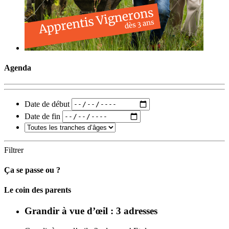
Agenda
Date de début
Date de fin
Filtrer
Ça se passe ou ?
Carto
Le coin des parents
Grandir à vue d’œil : 3 adresses