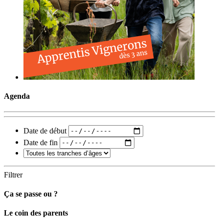
Agenda
Date de début
Date de fin
Filtrer
Ça se passe ou ?
Carto
Le coin des parents