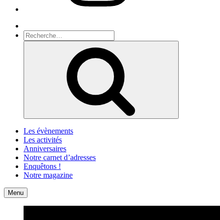
Recherche
Recherche
pour
Recherche
:
Les évènements
Les activités
Anniversaires
Notre carnet d’adresses
Enquêtons !
Notre magazine
Accueil
Contact
Menu