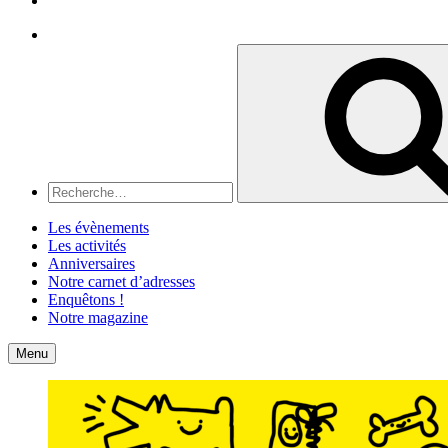
Recherche
Recherche
pour
:
Les évènements
Les activités
Anniversaires
Notre carnet d’adresses
Enquêtons !
Notre magazine
Accueil
Contact
Menu