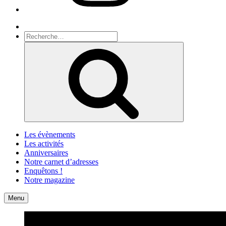
Recherche
Recherche
pour
Recherche
:
Les évènements
Les activités
Anniversaires
Notre carnet d’adresses
Enquêtons !
Notre magazine
Accueil
Contact
Menu