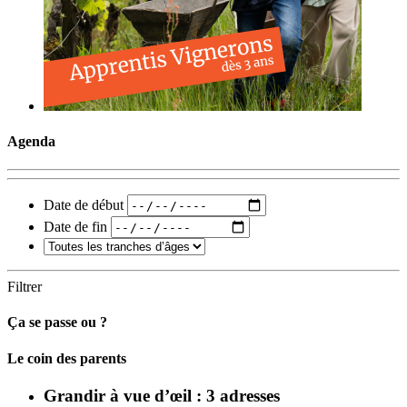
Agenda
Date de début
Date de fin
Filtrer
Ça se passe ou ?
Carto
Le coin des parents
Grandir à vue d’œil : 3 adresses