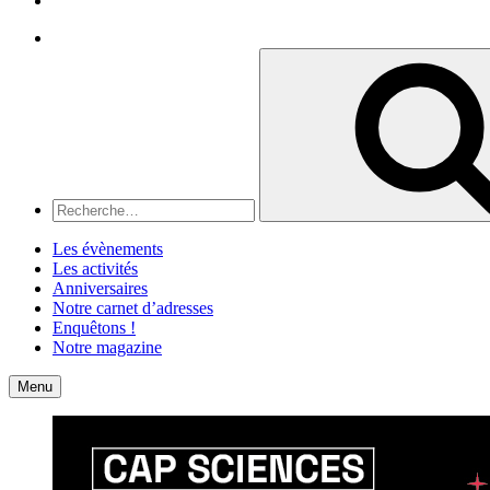
Recherche
Recherche
pour
:
Les évènements
Les activités
Anniversaires
Notre carnet d’adresses
Enquêtons !
Notre magazine
Accueil
Contact
Menu