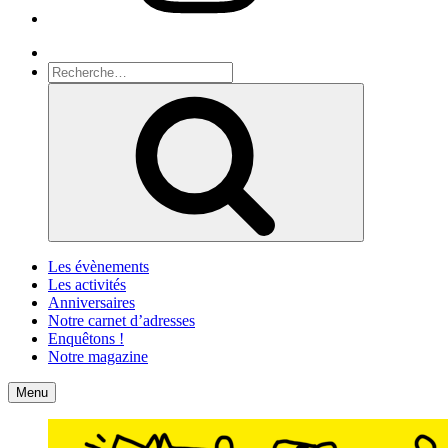
Recherche
Recherche
pour
Recherche
:
Les évènements
Les activités
Anniversaires
Notre carnet d’adresses
Enquêtons !
Notre magazine
Accueil
Contact
Menu