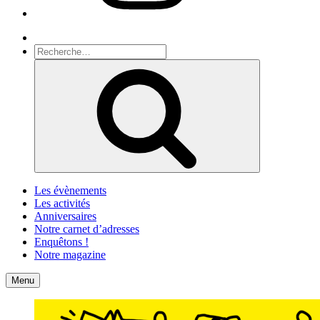
Recherche
Recherche
pour
Recherche
:
Les évènements
Les activités
Anniversaires
Notre carnet d’adresses
Enquêtons !
Notre magazine
Accueil
Contact
Menu