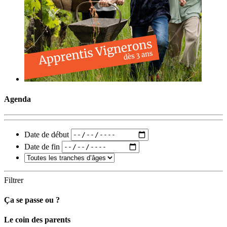
Agenda
Date de début
Date de fin
Filtrer
Ça se passe ou ?
Carto
Le coin des parents