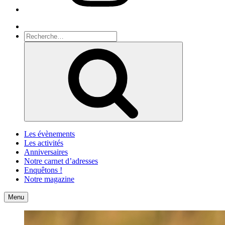
Recherche
Recherche
pour
Recherche
:
Les évènements
Les activités
Anniversaires
Notre carnet d’adresses
Enquêtons !
Notre magazine
Accueil
Contact
Menu