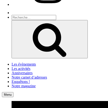
Recherche
Recherche
pour
Recherche
:
Les évènements
Les activités
Anniversaires
Notre carnet d’adresses
Enquêtons !
Notre magazine
Accueil
Contact
Menu