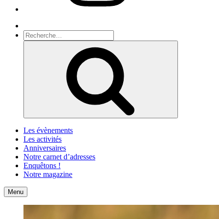
Recherche
Recherche
pour
Recherche
:
Les évènements
Les activités
Anniversaires
Notre carnet d’adresses
Enquêtons !
Notre magazine
Accueil
Contact
Menu