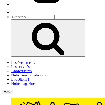
Recherche
Recherche
pour
Recherche
:
Les évènements
Les activités
Anniversaires
Notre carnet d’adresses
Enquêtons !
Notre magazine
Accueil
Contact
Menu