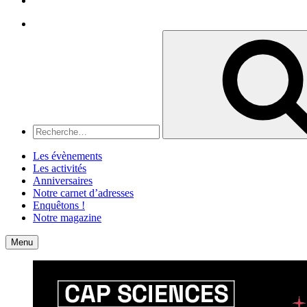
Recherche
Recherche
pour
:
Les évènements
Les activités
Anniversaires
Notre carnet d’adresses
Enquêtons !
Notre magazine
Accueil
Contact
Menu